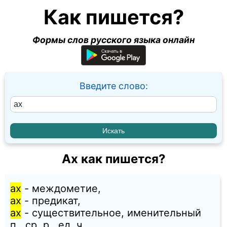
Как пишется?
Формы слов русского языка онлайн
Введите слово:
Ах как пишется?
ах
- междометие,
ах
- предикат,
ах
- существительное, именительный
п., ср. p., ед. ч.