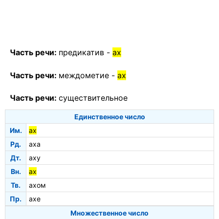
Часть речи:
предикатив -
ах
Часть речи:
междометие -
ах
Часть речи:
существительное
Единственное число
Им.
ах
Рд.
аха
Дт.
аху
Вн.
ах
Тв.
ахом
Пр.
ахе
Множественное число