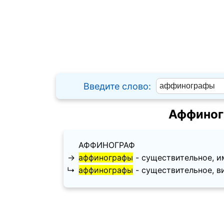
Введите слово:
Аффиног
АФФИНОГРАФ
→
аффинографы
- существительное, им
↳
аффинографы
- существительное, ви