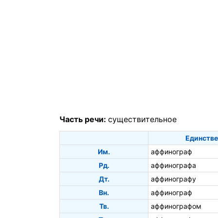
Часть речи:
существительное
Единстве
Им.
аффинограф
Рд.
аффинографа
Дт.
аффинографу
Вн.
аффинограф
Тв.
аффинографом