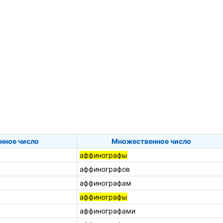
нное число
Множественное число
аффинографы
аффинографов
аффинографам
аффинографы
аффинографами