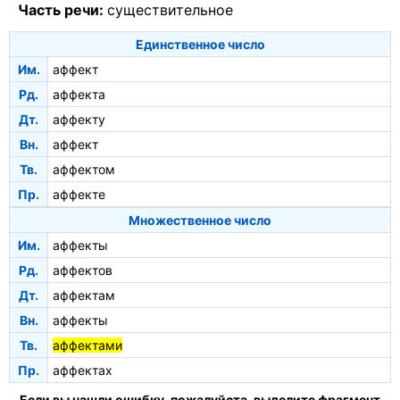
Часть речи:
существительное
Единственное число
Им.
аффект
Рд.
аффекта
Дт.
аффекту
Вн.
аффект
Тв.
аффектом
Пр.
аффекте
Множественное число
Им.
аффекты
Рд.
аффектов
Дт.
аффектам
Вн.
аффекты
Тв.
аффектами
Пр.
аффектах
Если вы нашли ошибку, пожалуйста, выделите фрагмент