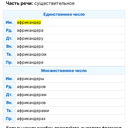
Часть речи:
существительное
Единственное число
Им.
африкандер
Рд.
африкандера
Дт.
африкандеру
Вн.
африкандера
Тв.
африкандером
Пр.
африкандере
Множественное число
Им.
африкандеры
Рд.
африкандеров
Дт.
африкандерам
Вн.
африкандеров
Тв.
африкандерами
Пр.
африкандерах
Если вы нашли ошибку, пожалуйста, выделите фрагмент