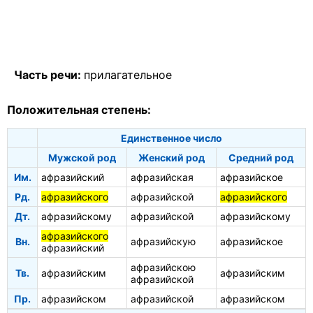
Часть речи:
прилагательное
Положительная степень:
Единственное число
Мужской род
Женский род
Средний род
Им.
афразийский
афразийская
афразийское
Рд.
афразийского
афразийской
афразийского
Дт.
афразийскому
афразийской
афразийскому
афразийского
Вн.
афразийскую
афразийское
афразийский
афразийскою
Тв.
афразийским
афразийским
афразийской
Пр.
афразийском
афразийской
афразийском