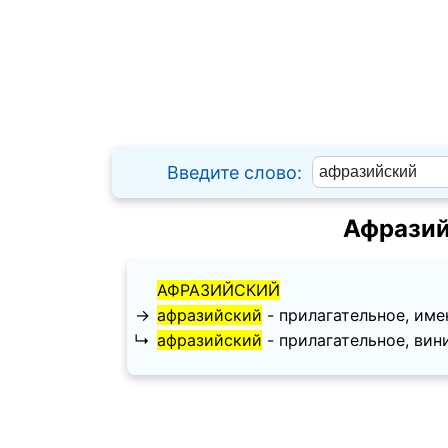
Введите слово:
Афразий
АФРАЗИЙСКИЙ
→
афразийский
- прилагательное, имени
↳
афразийский
- прилагательное, винит