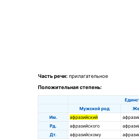
Часть речи:
прилагательное
Положительная степень:
Единс
Мужской род
Же
Им.
афразийский
афрази
Рд.
афразийского
афрази
Дт.
афразийскому
афрази