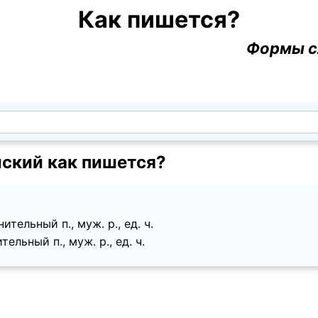
Как пишется?
Формы с
ский как пишется?
тельный п., муж. p., ед. ч.
ельный п., муж. p., ед. ч.