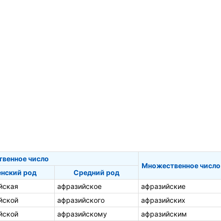
твенное число
Множественное число
нский род
Средний род
йская
афразийское
афразийские
йской
афразийского
афразийских
йской
афразийскому
афразийским