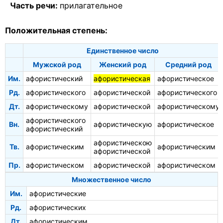
Часть речи:
прилагательное
Положительная степень:
Единственное число
Мужской род
Женский род
Средний род
Им.
афористический
афористическая
афористическое
Рд.
афористического
афористической
афористического
Дт.
афористическому
афористической
афористическому
афористического
Вн.
афористическую
афористическое
афористический
афористическою
Тв.
афористическим
афористическим
афористической
Пр.
афористическом
афористической
афористическом
Множественное число
Им.
афористические
Рд.
афористических
Дт.
афористическим