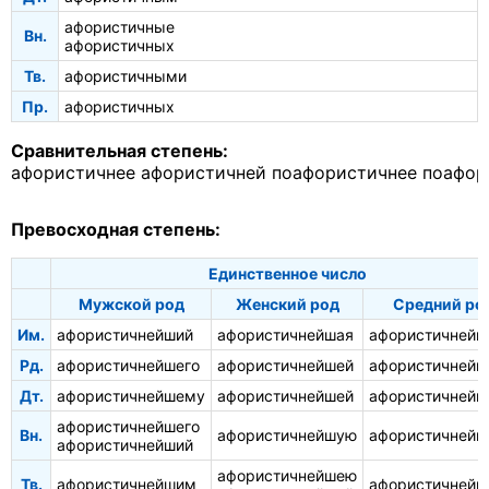
афористичные
Вн.
афористичных
Тв.
афористичными
Пр.
афористичных
Сравнительная степень:
афористичнее
афористичней
поафористичнее
поафор
Превосходная степень:
Единственное число
Мужской род
Женский род
Средний ро
Им.
афористичнейший
афористичнейшая
афористичнейш
Рд.
афористичнейшего
афористичнейшей
афористичнейш
Дт.
афористичнейшему
афористичнейшей
афористичней
афористичнейшего
Вн.
афористичнейшую
афористичнейш
афористичнейший
афористичнейшею
Тв.
афористичнейшим
афористичней