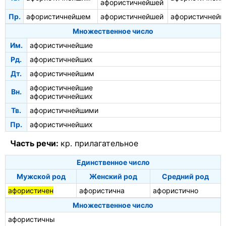
афористичнейшей
Пр.
афористичнейшем
афористичнейшей
афористичней
Множественное число
Им.
афористичнейшие
Рд.
афористичнейших
Дт.
афористичнейшим
афористичнейшие
Вн.
афористичнейших
Тв.
афористичнейшими
Пр.
афористичнейших
Часть речи:
кр. прилагательное
Единственное число
Мужской род
Женский род
Средний род
афористичен
афористична
афористично
Множественное число
афористичны