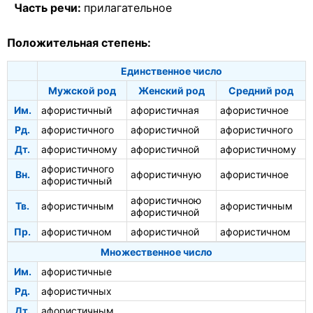
Часть речи:
прилагательное
Положительная степень:
Единственное число
Мужской род
Женский род
Средний род
Им.
афористичный
афористичная
афористичное
Рд.
афористичного
афористичной
афористичного
Дт.
афористичному
афористичной
афористичному
афористичного
Вн.
афористичную
афористичное
афористичный
афористичною
Тв.
афористичным
афористичным
афористичной
Пр.
афористичном
афористичной
афористичном
Множественное число
Им.
афористичные
Рд.
афористичных
Дт.
афористичным