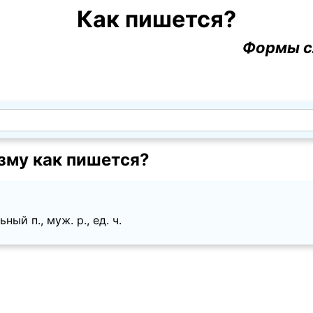
Как пишется?
Формы с
му как пишется?
ый п., муж. p., ед. ч.