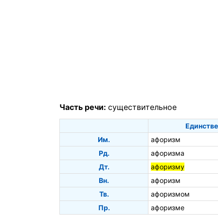
Часть речи:
существительное
Единстве
Им.
афоризм
Рд.
афоризма
Дт.
афоризму
Вн.
афоризм
Тв.
афоризмом
Пр.
афоризме