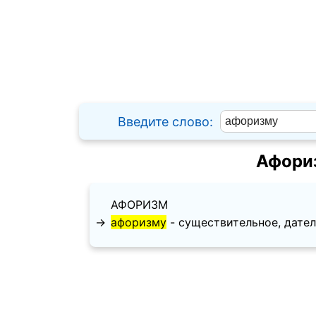
Введите слово:
Афориз
АФОРИЗМ
→
афоризму
- существительное, дательн