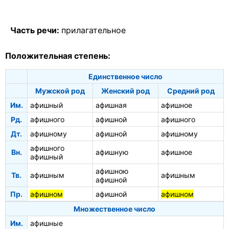
Часть речи:
прилагательное
Положительная степень:
Единственное число
Мужской род
Женский род
Средний род
Им.
афишный
афишная
афишное
Рд.
афишного
афишной
афишного
Дт.
афишному
афишной
афишному
афишного
Вн.
афишную
афишное
афишный
афишною
Тв.
афишным
афишным
афишной
Пр.
афишном
афишной
афишном
Множественное число
Им.
афишные