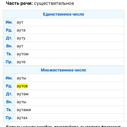
Часть речи:
существительное
Единственное число
Им.
аут
Рд.
аута
Дт.
ауту
Вн.
аут
Тв.
аутом
Пр.
ауте
Множественное число
Им.
ауты
Рд.
аутов
Дт.
аутам
Вн.
ауты
Тв.
аутами
Пр.
аутах
Если вы нашли ошибку, пожалуйста, выделите фрагмент