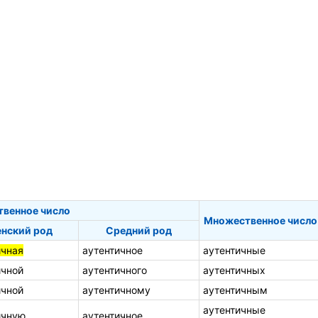
твенное число
Множественное число
нский род
Средний род
ичная
аутентичное
аутентичные
ичной
аутентичного
аутентичных
ичной
аутентичному
аутентичным
аутентичные
ичную
аутентичное