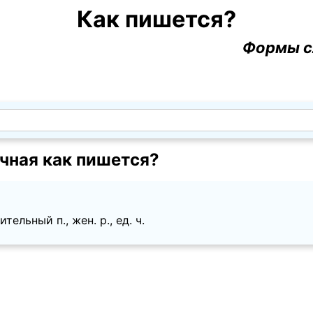
Как пишется?
Формы с
чная как пишется?
ельный п., жен. p., ед. ч.