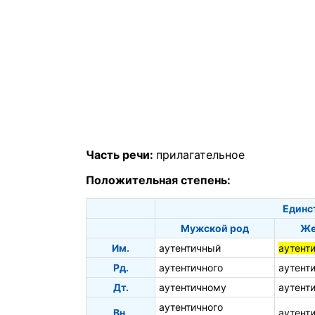
Часть речи:
прилагательное
Положительная степень:
Единс
Мужской род
Же
Им.
аутентичный
аутент
Рд.
аутентичного
аутент
Дт.
аутентичному
аутент
аутентичного
Вн.
аутент