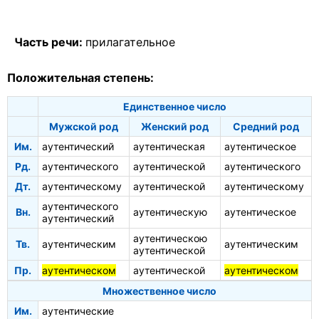
Часть речи:
прилагательное
Положительная степень:
Единственное число
Мужской род
Женский род
Средний род
Им.
аутентический
аутентическая
аутентическое
Рд.
аутентического
аутентической
аутентического
Дт.
аутентическому
аутентической
аутентическому
аутентического
Вн.
аутентическую
аутентическое
аутентический
аутентическою
Тв.
аутентическим
аутентическим
аутентической
Пр.
аутентическом
аутентической
аутентическом
Множественное число
Им.
аутентические