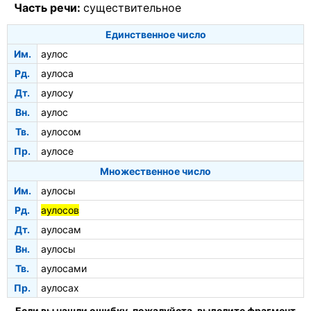
Часть речи:
существительное
Единственное число
Им.
аулос
Рд.
аулоса
Дт.
аулосу
Вн.
аулос
Тв.
аулосом
Пр.
аулосе
Множественное число
Им.
аулосы
Рд.
аулосов
Дт.
аулосам
Вн.
аулосы
Тв.
аулосами
Пр.
аулосах
Если вы нашли ошибку, пожалуйста, выделите фрагмент