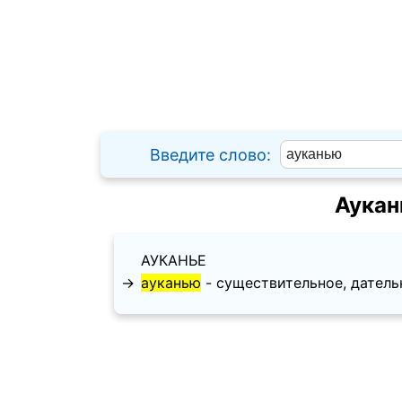
Введите слово:
Аукан
АУКАНЬЕ
→
ауканью
- существительное, дательный