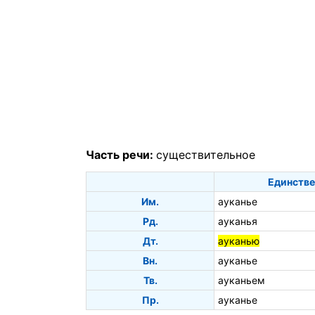
Часть речи:
существительное
Единстве
Им.
ауканье
Рд.
ауканья
Дт.
ауканью
Вн.
ауканье
Тв.
ауканьем
Пр.
ауканье