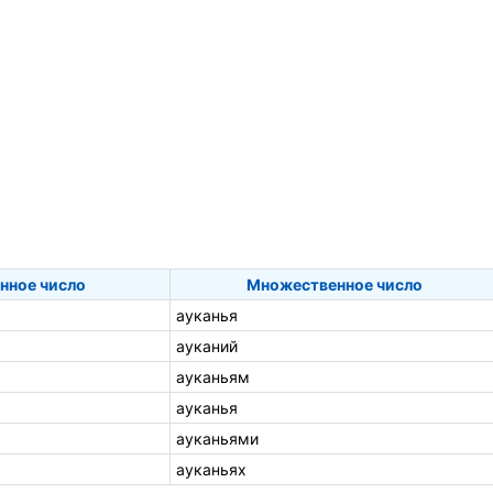
нное число
Множественное число
ауканья
ауканий
ауканьям
ауканья
ауканьями
ауканьях