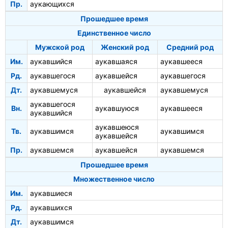
Пр.
аукающихся
Прошедшее время
Единственное число
Мужской род
Женский род
Средний род
Им.
аукавшийся
аукавшаяся
аукавшееся
Рд.
аукавшегося
аукавшейся
аукавшегося
Дт.
аукавшемуся
аукавшейся
аукавшемуся
аукавшегося
Вн.
аукавшуюся
аукавшееся
аукавшийся
аукавшеюся
Тв.
аукавшимся
аукавшимся
аукавшейся
Пр.
аукавшемся
аукавшейся
аукавшемся
Прошедшее время
Множественное число
Им.
аукавшиеся
Рд.
аукавшихся
Дт.
аукавшимся