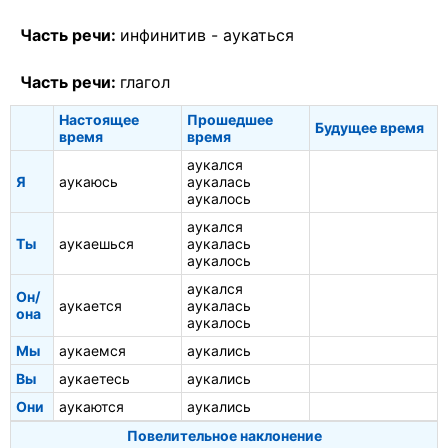
Часть речи:
инфинитив -
аукаться
Часть речи:
глагол
Настоящее
Прошедшее
Будущее время
время
время
аукался
Я
аукаюсь
аукалась
аукалось
аукался
Ты
аукаешься
аукалась
аукалось
аукался
Он/
аукается
аукалась
она
аукалось
Мы
аукаемся
аукались
Вы
аукаетесь
аукались
Они
аукаются
аукались
Повелительное наклонение