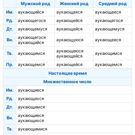
Мужской род
Женский род
Средний род
Им.
аукающийся
аукающаяся
аукающееся
Рд.
аукающегося
аукающейся
аукающегося
Дт.
аукающемуся
аукающейся
аукающемуся
аукающегося
Вн.
аукающуюся
аукающееся
аукающийся
аукающеюся
Тв.
аукающимся
аукающимся
аукающейся
Пр.
аукающемся
аукающейся
аукающемся
Настоящее время
Множественное число
Им.
аукающиеся
Рд.
аукающихся
Дт.
аукающимся
аукающиеся
Вн.
аукающихся
Тв.
аукающимися