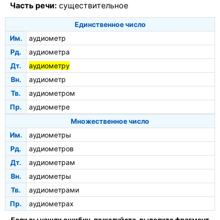
Часть речи:
существительное
Единственное число
Им.
аудиометр
Рд.
аудиометра
Дт.
аудиометру
Вн.
аудиометр
Тв.
аудиометром
Пр.
аудиометре
Множественное число
Им.
аудиометры
Рд.
аудиометров
Дт.
аудиометрам
Вн.
аудиометры
Тв.
аудиометрами
Пр.
аудиометрах
Если вы нашли ошибку, пожалуйста, выделите фрагмент