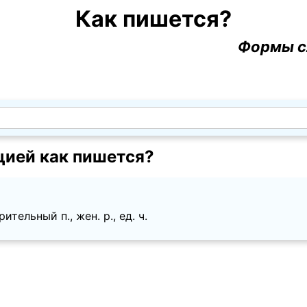
Как пишется?
Формы с
цией как пишется?
тельный п., жен. p., ед. ч.