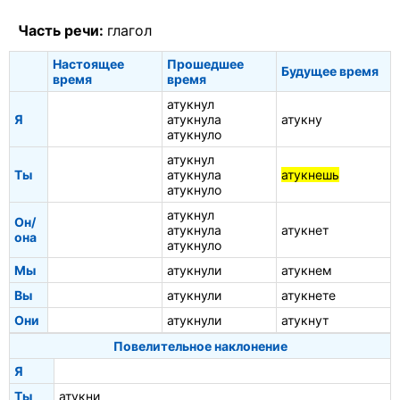
Часть речи:
глагол
Настоящее
Прошедшее
Будущее время
время
время
атукнул
Я
атукнула
атукну
атукнуло
атукнул
Ты
атукнула
атукнешь
атукнуло
атукнул
Он/
атукнула
атукнет
она
атукнуло
Мы
атукнули
атукнем
Вы
атукнули
атукнете
Они
атукнули
атукнут
Повелительное наклонение
Я
Ты
атукни