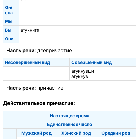
Он/
она
Мы
Вы
атукните
Они
Часть речи:
деепричастие
Несовершенный вид
Совершенный вид
атукнувши
атукнув
Часть речи:
причастие
Действительное причастие:
Настоящее время
Единственное число
Мужской род
Женский род
Средний род