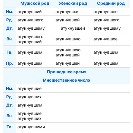
Мужской род
Женский род
Средний род
Им.
атукнувший
атукнувшая
атукнувшее
Рд.
атукнувшего
атукнувшей
атукнувшего
Дт.
атукнувшему
атукнувшей
атукнувшему
атукнувшего
Вн.
атукнувшую
атукнувшее
атукнувший
атукнувшею
Тв.
атукнувшим
атукнувшим
атукнувшей
Пр.
атукнувшем
атукнувшей
атукнувшем
Прошедшее время
Множественное число
Им.
атукнувшие
Рд.
атукнувших
Дт.
атукнувшим
атукнувшие
Вн.
атукнувших
Тв.
атукнувшими