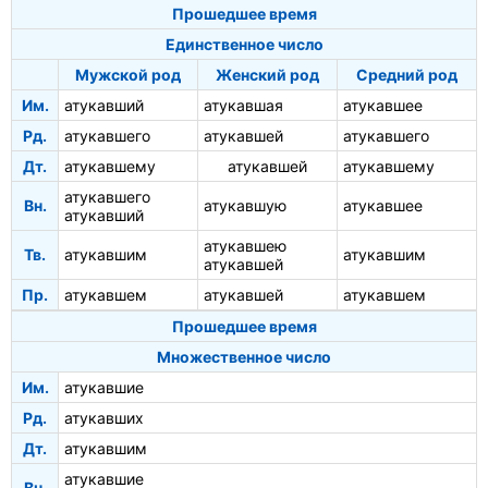
Прошедшее время
Единственное число
Мужской род
Женский род
Средний род
Им.
атукавший
атукавшая
атукавшее
Рд.
атукавшего
атукавшей
атукавшего
Дт.
атукавшему
атукавшей
атукавшему
атукавшего
Вн.
атукавшую
атукавшее
атукавший
атукавшею
Тв.
атукавшим
атукавшим
атукавшей
Пр.
атукавшем
атукавшей
атукавшем
Прошедшее время
Множественное число
Им.
атукавшие
Рд.
атукавших
Дт.
атукавшим
атукавшие
Вн.