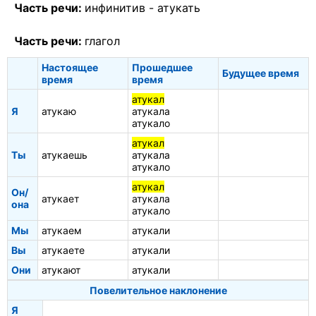
Часть речи:
инфинитив -
атукать
Часть речи:
глагол
Настоящее
Прошедшее
Будущее время
время
время
атукал
Я
атукаю
атукала
атукало
атукал
Ты
атукаешь
атукала
атукало
атукал
Он/
атукает
атукала
она
атукало
Мы
атукаем
атукали
Вы
атукаете
атукали
Они
атукают
атукали
Повелительное наклонение
Я