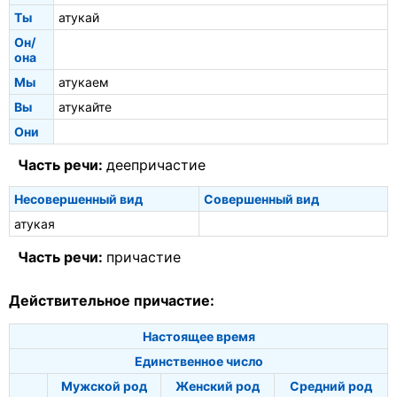
Ты
атукай
Он/
она
Мы
атукаем
Вы
атукайте
Они
Часть речи:
деепричастие
Несовершенный вид
Совершенный вид
атукая
Часть речи:
причастие
Действительное причастие:
Настоящее время
Единственное число
Мужской род
Женский род
Средний род