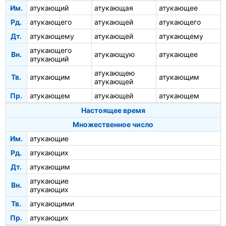
Им.
атукающий
атукающая
атукающее
Рд.
атукающего
атукающей
атукающего
Дт.
атукающему
атукающей
атукающему
атукающего
Вн.
атукающую
атукающее
атукающий
атукающею
Тв.
атукающим
атукающим
атукающей
Пр.
атукающем
атукающей
атукающем
Настоящее время
Множественное число
Им.
атукающие
Рд.
атукающих
Дт.
атукающим
атукающие
Вн.
атукающих
Тв.
атукающими
Пр.
атукающих