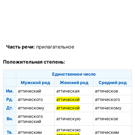
Часть речи:
прилагательное
Положительная степень:
Единственное число
Мужской род
Женский род
Средний род
Им.
аттический
аттическая
аттическое
Рд.
аттического
аттической
аттического
Дт.
аттическому
аттической
аттическому
аттического
Вн.
аттическую
аттическое
аттический
аттическою
Тв.
аттическим
аттическим
аттической