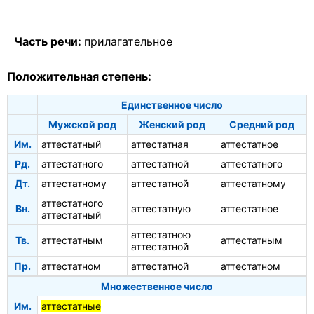
Часть речи:
прилагательное
Положительная степень:
Единственное число
Мужской род
Женский род
Средний род
Им.
аттестатный
аттестатная
аттестатное
Рд.
аттестатного
аттестатной
аттестатного
Дт.
аттестатному
аттестатной
аттестатному
аттестатного
Вн.
аттестатную
аттестатное
аттестатный
аттестатною
Тв.
аттестатным
аттестатным
аттестатной
Пр.
аттестатном
аттестатной
аттестатном
Множественное число
Им.
аттестатные