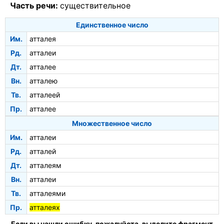
Часть речи:
существительное
Единственное число
Им.
атталея
Рд.
атталеи
Дт.
атталее
Вн.
атталею
Тв.
атталеей
Пр.
атталее
Множественное число
Им.
атталеи
Рд.
атталей
Дт.
атталеям
Вн.
атталеи
Тв.
атталеями
Пр.
атталеях
Если вы нашли ошибку, пожалуйста, выделите фрагмент