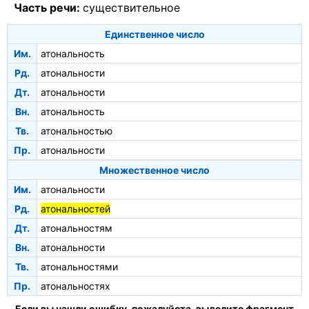
Часть речи:
существительное
Единственное число
Им.
атональность
Рд.
атональности
Дт.
атональности
Вн.
атональность
Тв.
атональностью
Пр.
атональности
Множественное число
Им.
атональности
Рд.
атональностей
Дт.
атональностям
Вн.
атональности
Тв.
атональностями
Пр.
атональностях
Если вы нашли ошибку, пожалуйста, выделите фрагмент