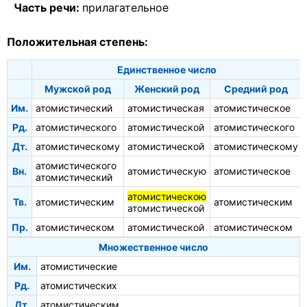
Часть речи:
прилагательное
Положительная степень:
Единственное число
Мужской род
Женский род
Средний род
Им.
атомистический
атомистическая
атомистическое
Рд.
атомистического
атомистической
атомистического
Дт.
атомистическому
атомистической
атомистическому
атомистического
Вн.
атомистическую
атомистическое
атомистический
атомистическою
Тв.
атомистическим
атомистическим
атомистической
Пр.
атомистическом
атомистической
атомистическом
Множественное число
Им.
атомистические
Рд.
атомистических
Дт.
атомистическим