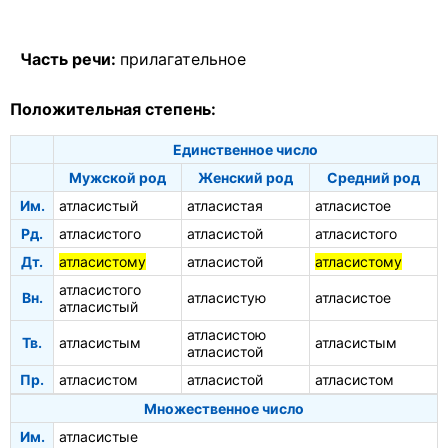
Часть речи:
прилагательное
Положительная степень:
Единственное число
Мужской род
Женский род
Средний род
Им.
атласистый
атласистая
атласистое
Рд.
атласистого
атласистой
атласистого
Дт.
атласистому
атласистой
атласистому
атласистого
Вн.
атласистую
атласистое
атласистый
атласистою
Тв.
атласистым
атласистым
атласистой
Пр.
атласистом
атласистой
атласистом
Множественное число
Им.
атласистые