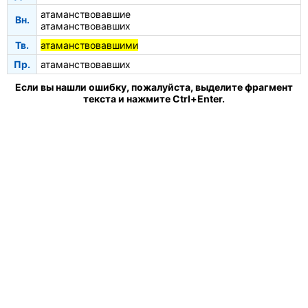
атаманствовавшие
Вн.
атаманствовавших
Тв.
атаманствовавшими
Пр.
атаманствовавших
Если вы нашли ошибку, пожалуйста, выделите фрагмент
текста и нажмите Ctrl+Enter.