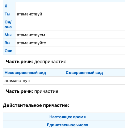
Я
Ты
атаманствуй
Он/
она
Мы
атаманствуем
Вы
атаманствуйте
Они
Часть речи:
деепричастие
Несовершенный вид
Совершенный вид
атаманствуя
Часть речи:
причастие
Действительное причастие:
Настоящее время
Единственное число