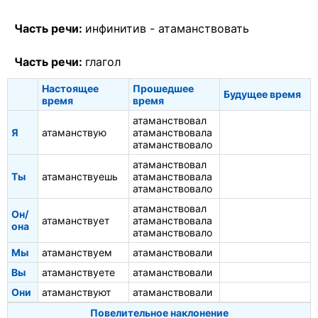
Часть речи:
инфинитив -
атаманствовать
Часть речи:
глагол
Настоящее
Прошедшее
Будущее время
время
время
атаманствовал
Я
атаманствую
атаманствовала
атаманствовало
атаманствовал
Ты
атаманствуешь
атаманствовала
атаманствовало
атаманствовал
Он/
атаманствует
атаманствовала
она
атаманствовало
Мы
атаманствуем
атаманствовали
Вы
атаманствуете
атаманствовали
Они
атаманствуют
атаманствовали
Повелительное наклонение