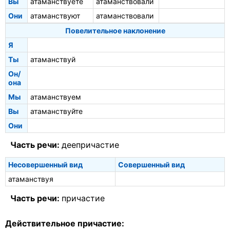
Вы
атаманствуете
атаманствовали
Они
атаманствуют
атаманствовали
Повелительное наклонение
Я
Ты
атаманствуй
Он/
она
Мы
атаманствуем
Вы
атаманствуйте
Они
Часть речи:
деепричастие
Несовершенный вид
Совершенный вид
атаманствуя
Часть речи:
причастие
Действительное причастие: