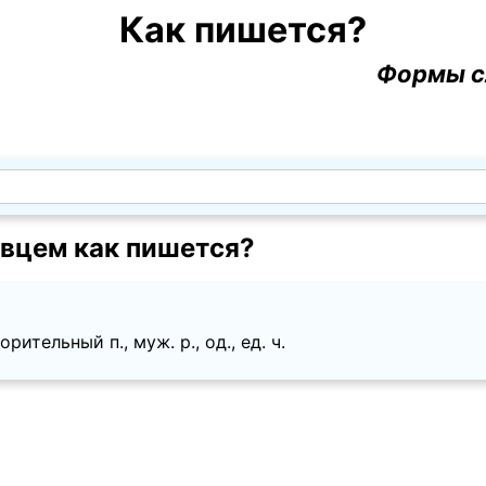
Как пишется?
Формы с
вцем как пишется?
ительный п., муж. p., од., ед. ч.