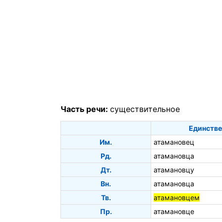
Часть речи:
существительное
Единстве
Им.
атамановец
Рд.
атамановца
Дт.
атамановцу
Вн.
атамановца
Тв.
атамановцем
Пр.
атамановце