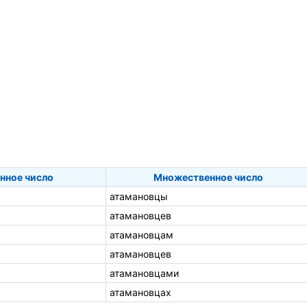
нное число
Множественное число
атамановцы
атамановцев
атамановцам
атамановцев
атамановцами
атамановцах