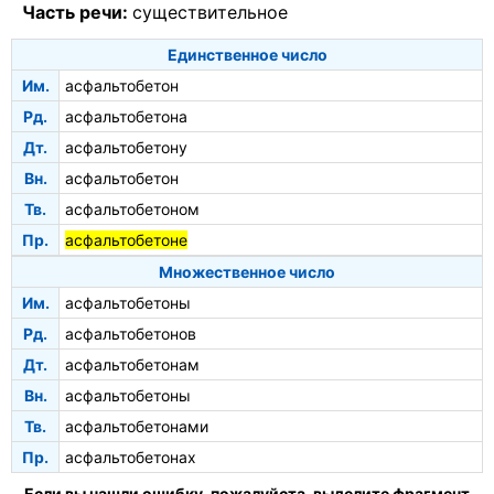
Часть речи:
существительное
Единственное число
Им.
асфальтобетон
Рд.
асфальтобетона
Дт.
асфальтобетону
Вн.
асфальтобетон
Тв.
асфальтобетоном
Пр.
асфальтобетоне
Множественное число
Им.
асфальтобетоны
Рд.
асфальтобетонов
Дт.
асфальтобетонам
Вн.
асфальтобетоны
Тв.
асфальтобетонами
Пр.
асфальтобетонах
Если вы нашли ошибку, пожалуйста, выделите фрагмент