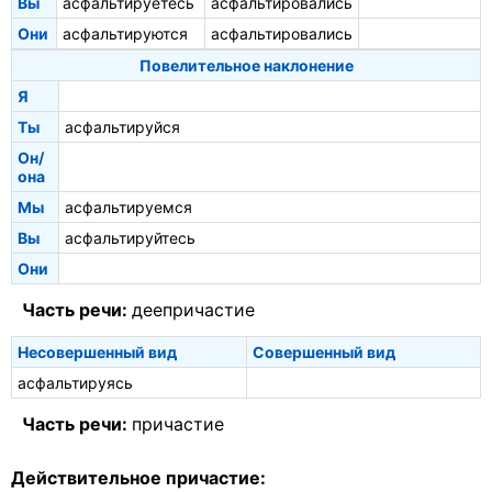
Вы
асфальтируетесь
асфальтировались
Они
асфальтируются
асфальтировались
Повелительное наклонение
Я
Ты
асфальтируйся
Он/
она
Мы
асфальтируемся
Вы
асфальтируйтесь
Они
Часть речи:
деепричастие
Несовершенный вид
Совершенный вид
асфальтируясь
Часть речи:
причастие
Действительное причастие: