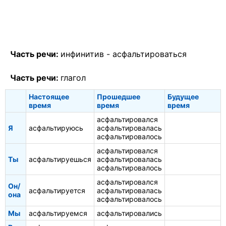
Часть речи:
инфинитив -
асфальтироваться
Часть речи:
глагол
Настоящее
Прошедшее
Будущее
время
время
время
асфальтировался
Я
асфальтируюсь
асфальтировалась
асфальтировалось
асфальтировался
Ты
асфальтируешься
асфальтировалась
асфальтировалось
асфальтировался
Он/
асфальтируется
асфальтировалась
она
асфальтировалось
Мы
асфальтируемся
асфальтировались