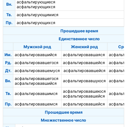
асфальтирующиеся
Вн.
асфальтирующихся
Тв.
асфальтирующимися
Пр.
асфальтирующихся
Прошедшее время
Единственное число
Мужской род
Женский род
Сре
Им.
асфальтировавшийся
асфальтировавшаяся
асфальт
Рд.
асфальтировавшегося
асфальтировавшейся
асфальт
Дт.
асфальтировавшемуся
асфальтировавшейся
асфальт
асфальтировавшегося
Вн.
асфальтировавшуюся
асфальт
асфальтировавшийся
асфальтировавшеюся
Тв.
асфальтировавшимся
асфальт
асфальтировавшейся
Пр.
асфальтировавшемся
асфальтировавшейся
асфальт
Прошедшее время
Множественное число