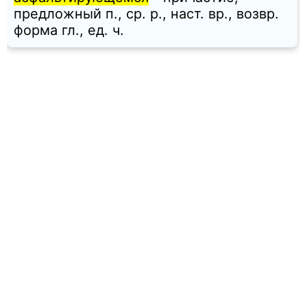
предложный п., ср. p., наст. вр., возвр.
форма гл., ед. ч.