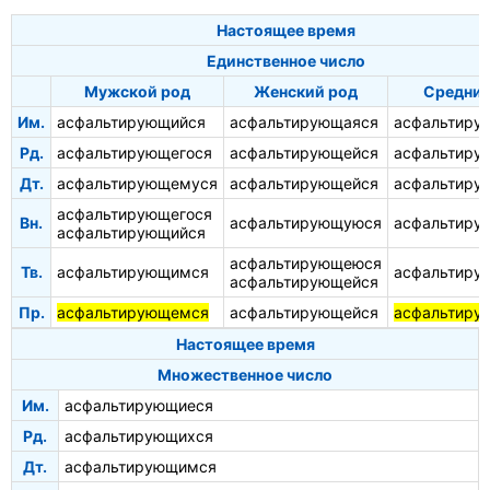
Настоящее время
Единственное число
Мужской род
Женский род
Средний
Им.
асфальтирующийся
асфальтирующаяся
асфальтиру
Рд.
асфальтирующегося
асфальтирующейся
асфальтиру
Дт.
асфальтирующемуся
асфальтирующейся
асфальтиру
асфальтирующегося
Вн.
асфальтирующуюся
асфальтиру
асфальтирующийся
асфальтирующеюся
Тв.
асфальтирующимся
асфальтиру
асфальтирующейся
Пр.
асфальтирующемся
асфальтирующейся
асфальтиру
Настоящее время
Множественное число
Им.
асфальтирующиеся
Рд.
асфальтирующихся
Дт.
асфальтирующимся