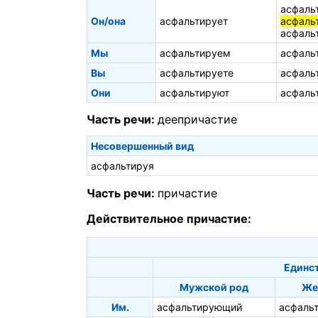
асфаль
Он/она
асфальтирует
асфаль
асфаль
Мы
асфальтируем
асфаль
Вы
асфальтируете
асфаль
Они
асфальтируют
асфаль
Часть речи:
деепричастие
Несовершенный вид
асфальтируя
Часть речи:
причастие
Действительное причастие:
Единс
Мужской род
Же
Им.
асфальтирующий
асфаль