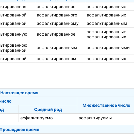
ьтированная
асфальтированное
асфальтированные
ьтированной
асфальтированного
асфальтированных
ьтированной
асфальтированному
асфальтированным
асфальтированные
льтированную
асфальтированное
асфальтированных
льтированною
асфальтированным
асфальтированными
ьтированной
ьтированной
асфальтированном
асфальтированных
Настоящее время
число
Множественное число
од
Средний род
асфальтируемо
асфальтируемы
Прошедшее время