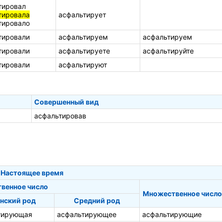
тировал
тировала
асфальтирует
тировало
тировали
асфальтируем
асфальтируем
тировали
асфальтируете
асфальтируйте
тировали
асфальтируют
Совершенный вид
асфальтировав
Настоящее время
твенное число
Множественное число
нский род
Средний род
тирующая
асфальтирующее
асфальтирующие