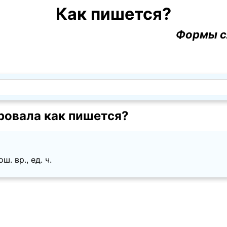
Как пишется?
Формы с
ровала как пишется?
ш. вр., ед. ч.