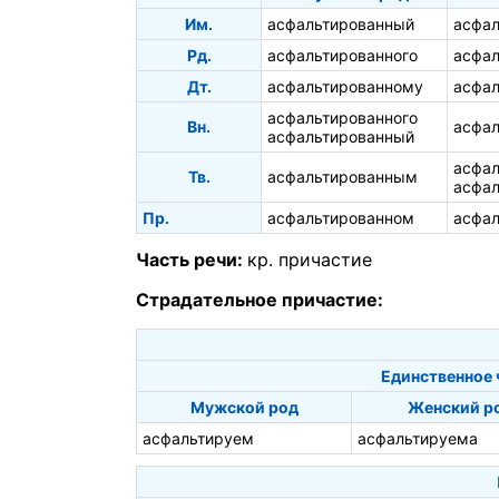
Им.
асфальтированный
асфал
Рд.
асфальтированного
асфал
Дт.
асфальтированному
асфал
асфальтированного
Вн.
асфа
асфальтированный
асфа
Тв.
асфальтированным
асфал
Пр.
асфальтированном
асфал
Часть речи:
кр. причастие
Страдательное причастие:
Единственное 
Мужской род
Женский р
асфальтируем
асфальтируема