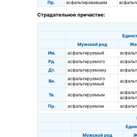
Пр.
асфальтировавшем
асфальт
Страдательное причастие:
Единст
Мужской род
Же
Им.
асфальтируемый
асфаль
Рд.
асфальтируемого
асфаль
Дт.
асфальтируемому
асфаль
асфальтируемого
Вн.
асфаль
асфальтируемый
асфаль
Тв.
асфальтируемым
асфаль
Пр.
асфальтируемом
асфаль
Един
Мужской род
Ж