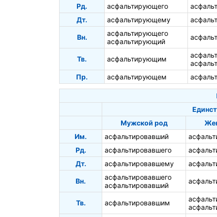
Рд.
асфальтирующего
асфаль
Дт.
асфальтирующему
асфаль
асфальтирующего
Вн.
асфаль
асфальтирующий
асфаль
Тв.
асфальтирующим
асфаль
Пр.
асфальтирующем
асфаль
Единст
Мужской род
Жен
Им.
асфальтировавший
асфальт
Рд.
асфальтировавшего
асфальт
Дт.
асфальтировавшему
асфальт
асфальтировавшего
Вн.
асфаль
асфальтировавший
асфаль
Тв.
асфальтировавшим
асфальт