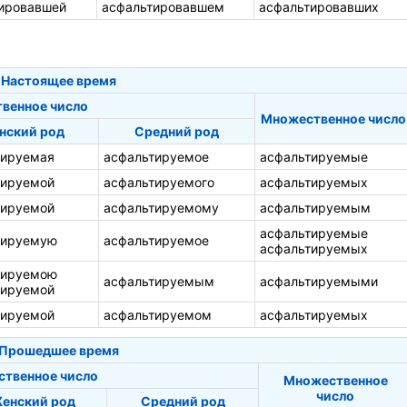
ировавшей
асфальтировавшем
асфальтировавших
Настоящее время
венное число
Множественное число
нский род
Средний род
тируемая
асфальтируемое
асфальтируемые
тируемой
асфальтируемого
асфальтируемых
тируемой
асфальтируемому
асфальтируемым
асфальтируемые
тируемую
асфальтируемое
асфальтируемых
тируемою
асфальтируемым
асфальтируемыми
тируемой
тируемой
асфальтируемом
асфальтируемых
Прошедшее время
ственное число
Множественное
число
енский род
Средний род