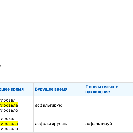
ь
Повелительное
дшее время
Будущее время
наклонение
тировал
тировала
асфальтирую
тировало
тировал
тировала
асфальтируешь
асфальтируй
тировало