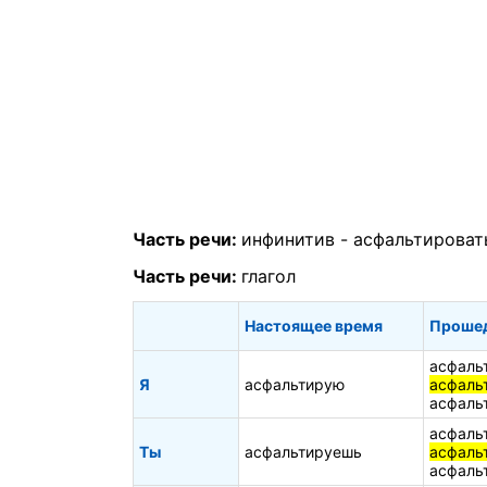
Часть речи:
инфинитив -
асфальтироват
Часть речи:
глагол
Настоящее время
Проше
асфаль
Я
асфальтирую
асфаль
асфаль
асфаль
Ты
асфальтируешь
асфаль
асфаль