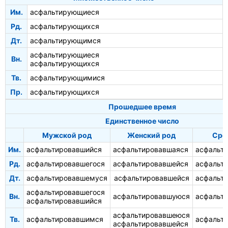
Им.
асфальтирующиеся
Рд.
асфальтирующихся
Дт.
асфальтирующимся
асфальтирующиеся
Вн.
асфальтирующихся
Тв.
асфальтирующимися
Пр.
асфальтирующихся
Прошедшее время
Единственное число
Мужской род
Женский род
Сре
Им.
асфальтировавшийся
асфальтировавшаяся
асфальт
Рд.
асфальтировавшегося
асфальтировавшейся
асфальт
Дт.
асфальтировавшемуся
асфальтировавшейся
асфальт
асфальтировавшегося
Вн.
асфальтировавшуюся
асфальт
асфальтировавшийся
асфальтировавшеюся
Тв.
асфальтировавшимся
асфальт
асфальтировавшейся