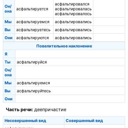
асфальтировался
Он/
асфальтируется
асфальтировалась
она
асфальтировалось
Мы
асфальтируемся
асфальтировались
Вы
асфальтируетесь
асфальтировались
Они
асфальтируются
асфальтировались
Повелительное наклонение
Я
Ты
асфальтируйся
Он/
она
Мы
асфальтируемся
Вы
асфальтируйтесь
Они
Часть речи:
деепричастие
Несовершенный вид
Совершенный вид