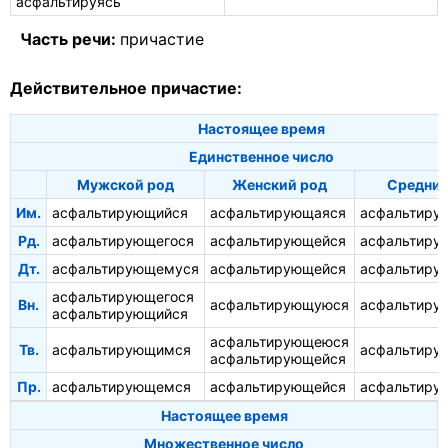
асфальтируясь
Часть речи:
причастие
Действительное причастие:
Настоящее время
Единственное число
Мужской род
Женский род
Средний
Им.
асфальтирующийся
асфальтирующаяся
асфальтиру
Рд.
асфальтирующегося
асфальтирующейся
асфальтиру
Дт.
асфальтирующемуся
асфальтирующейся
асфальтиру
асфальтирующегося
Вн.
асфальтирующуюся
асфальтиру
асфальтирующийся
асфальтирующеюся
Тв.
асфальтирующимся
асфальтиру
асфальтирующейся
Пр.
асфальтирующемся
асфальтирующейся
асфальтиру
Настоящее время
Множественное число