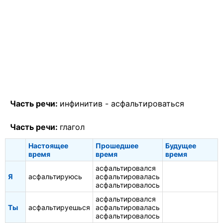
Часть речи:
инфинитив -
асфальтироваться
Часть речи:
глагол
Настоящее
Прошедшее
Будущее
время
время
время
асфальтировался
Я
асфальтируюсь
асфальтировалась
асфальтировалось
асфальтировался
Ты
асфальтируешься
асфальтировалась
асфальтировалось