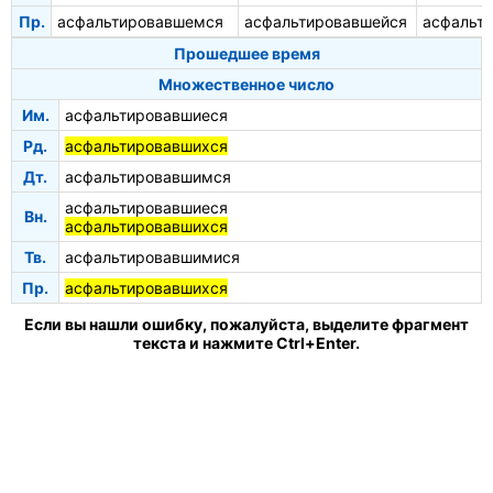
Пр.
асфальтировавшемся
асфальтировавшейся
асфальт
Прошедшее время
Множественное число
Им.
асфальтировавшиеся
Рд.
асфальтировавшихся
Дт.
асфальтировавшимся
асфальтировавшиеся
Вн.
асфальтировавшихся
Тв.
асфальтировавшимися
Пр.
асфальтировавшихся
Если вы нашли ошибку, пожалуйста, выделите фрагмент
текста и нажмите Ctrl+Enter.