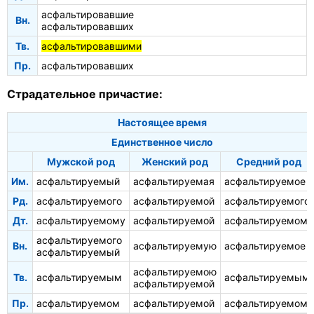
асфальтировавшие
Вн.
асфальтировавших
Тв.
асфальтировавшими
Пр.
асфальтировавших
Страдательное причастие:
Настоящее время
Единственное число
Мужской род
Женский род
Средний род
Им.
асфальтируемый
асфальтируемая
асфальтируемое
Рд.
асфальтируемого
асфальтируемой
асфальтируемого
Дт.
асфальтируемому
асфальтируемой
асфальтируемому
асфальтируемого
Вн.
асфальтируемую
асфальтируемое
асфальтируемый
асфальтируемою
Тв.
асфальтируемым
асфальтируемым
асфальтируемой
Пр.
асфальтируемом
асфальтируемой
асфальтируемом