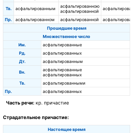
асфальтированною
Тв.
асфальтированным
асфальтирова
асфальтированной
Пр.
асфальтированном
асфальтированной
асфальтирова
Прошедшее время
Множественное число
Им.
асфальтированные
Рд.
асфальтированных
Дт.
асфальтированным
асфальтированные
Вн.
асфальтированных
Тв.
асфальтированными
Пр.
асфальтированных
Часть речи:
кр. причастие
Страдательное причастие:
Настоящее время