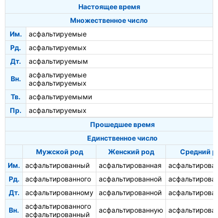
Настоящее время
Множественное число
Им.
асфальтируемые
Рд.
асфальтируемых
Дт.
асфальтируемым
асфальтируемые
Вн.
асфальтируемых
Тв.
асфальтируемыми
Пр.
асфальтируемых
Прошедшее время
Единственное число
Мужской род
Женский род
Средний р
Им.
асфальтированный
асфальтированная
асфальтирова
Рд.
асфальтированного
асфальтированной
асфальтирова
Дт.
асфальтированному
асфальтированной
асфальтирова
асфальтированного
Вн.
асфальтированную
асфальтирова
асфальтированный