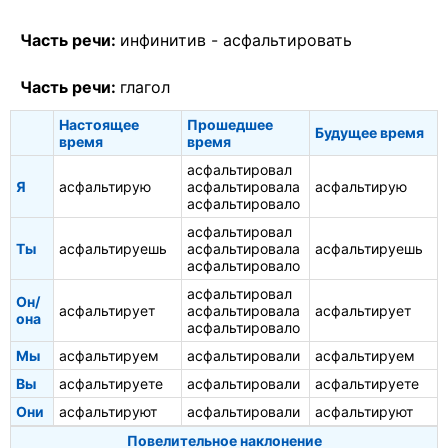
Часть речи:
инфинитив -
асфальтировать
Часть речи:
глагол
Настоящее
Прошедшее
Будущее время
время
время
асфальтировал
Я
асфальтирую
асфальтировала
асфальтирую
асфальтировало
асфальтировал
Ты
асфальтируешь
асфальтировала
асфальтируешь
асфальтировало
асфальтировал
Он/
асфальтирует
асфальтировала
асфальтирует
она
асфальтировало
Мы
асфальтируем
асфальтировали
асфальтируем
Вы
асфальтируете
асфальтировали
асфальтируете
Они
асфальтируют
асфальтировали
асфальтируют
Повелительное наклонение