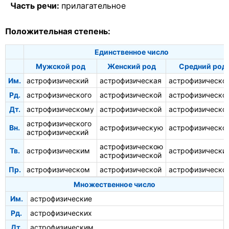
Часть речи:
прилагательное
Положительная степень:
Единственное число
Мужской род
Женский род
Средний род
Им.
астрофизический
астрофизическая
астрофизическо
Рд.
астрофизического
астрофизической
астрофизическо
Дт.
астрофизическому
астрофизической
астрофизическо
астрофизического
Вн.
астрофизическую
астрофизическо
астрофизический
астрофизическою
Тв.
астрофизическим
астрофизически
астрофизической
Пр.
астрофизическом
астрофизической
астрофизическо
Множественное число
Им.
астрофизические
Рд.
астрофизических
Дт.
астрофизическим