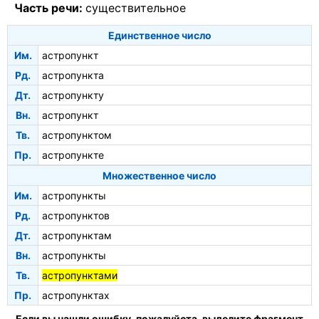
Часть речи:
существительное
Единственное число
Им.
астропункт
Рд.
астропункта
Дт.
астропункту
Вн.
астропункт
Тв.
астропунктом
Пр.
астропункте
Множественное число
Им.
астропункты
Рд.
астропунктов
Дт.
астропунктам
Вн.
астропункты
Тв.
астропунктами
Пр.
астропунктах
Если вы нашли ошибку, пожалуйста, выделите фрагмент