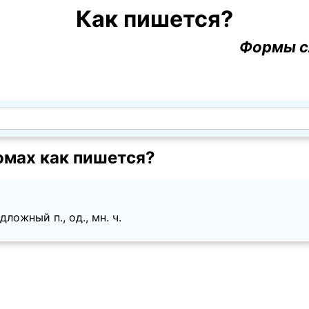
Как пишется?
Формы с
омах как пишется?
ложный п., од., мн. ч.