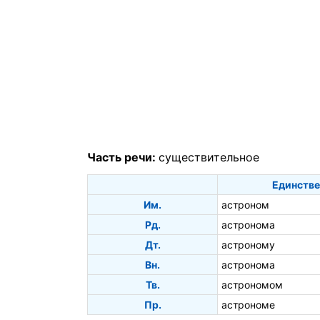
Часть речи:
существительное
Единстве
Им.
астроном
Рд.
астронома
Дт.
астроному
Вн.
астронома
Тв.
астрономом
Пр.
астрономе