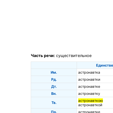
Часть речи:
существительное
Единстве
Им.
астронавтка
Рд.
астронавтки
Дт.
астронавтке
Вн.
астронавтку
астронавткою
Тв.
астронавткой
Пр.
астронавтке