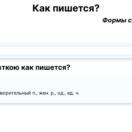
Как пишется?
Формы с
вткою как пишется?
рительный п., жен. p., од., ед. ч.