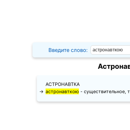
Введите слово:
Астрона
АСТРОНАВТКА
→
астронавткою
- существительное, тво