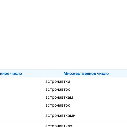
нное число
Множественное число
астронавтки
астронавток
астронавткам
астронавток
астронавтками
астронавтках