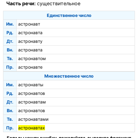
Часть речи:
существительное
Единственное число
Им.
астронавт
Рд.
астронавта
Дт.
астронавту
Вн.
астронавта
Тв.
астронавтом
Пр.
астронавте
Множественное число
Им.
астронавты
Рд.
астронавтов
Дт.
астронавтам
Вн.
астронавтов
Тв.
астронавтами
Пр.
астронавтах
Если вы нашли ошибку, пожалуйста, выделите фрагмент