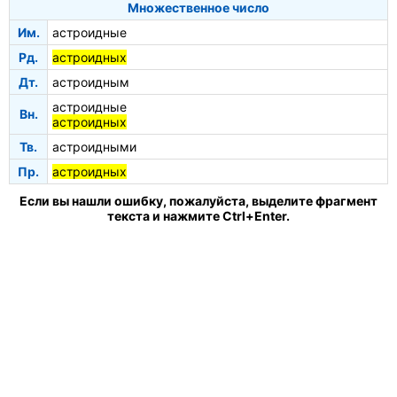
Множественное число
Им.
астроидные
Рд.
астроидных
Дт.
астроидным
астроидные
Вн.
астроидных
Тв.
астроидными
Пр.
астроидных
Если вы нашли ошибку, пожалуйста, выделите фрагмент
текста и нажмите Ctrl+Enter.