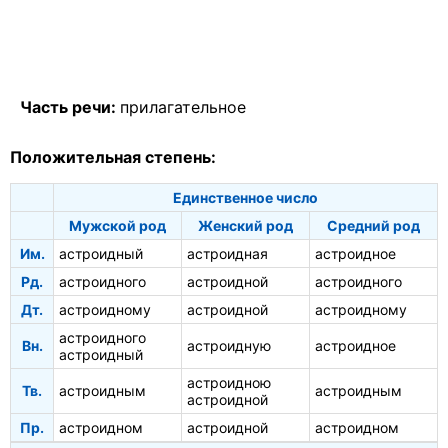
Часть речи:
прилагательное
Положительная степень:
Единственное число
Мужской род
Женский род
Средний род
Им.
астроидный
астроидная
астроидное
Рд.
астроидного
астроидной
астроидного
Дт.
астроидному
астроидной
астроидному
астроидного
Вн.
астроидную
астроидное
астроидный
астроидною
Тв.
астроидным
астроидным
астроидной
Пр.
астроидном
астроидной
астроидном