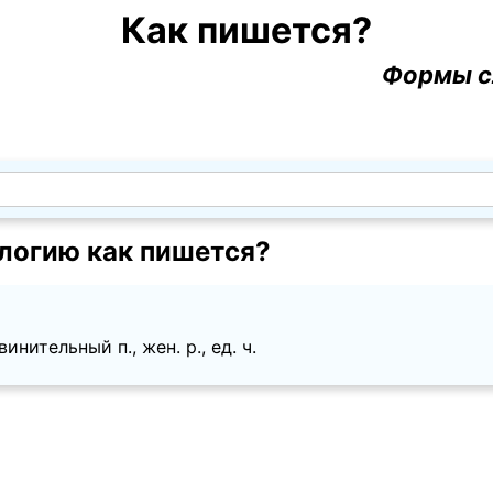
Как пишется?
Формы с
логию как пишется?
нительный п., жен. p., ед. ч.