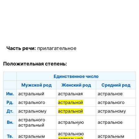
Часть речи:
прилагательное
Положительная степень:
Единственное число
Мужской род
Женский род
Средний род
Им.
астральный
астральная
астральное
Рд.
астрального
астральной
астрального
Дт.
астральному
астральной
астральному
астрального
Вн.
астральную
астральное
астральный
астральною
Тв.
астральным
астральным
астральной