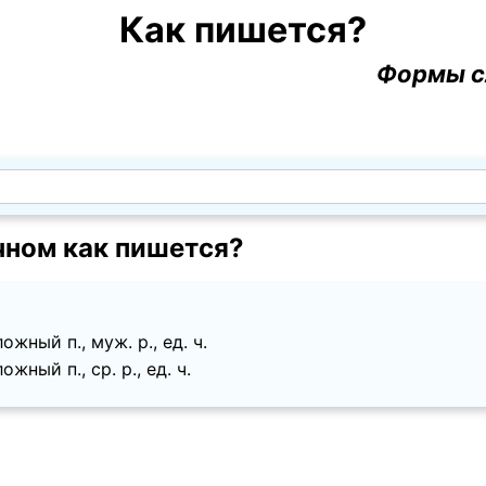
Как пишется?
Формы с
чном как пишется?
жный п., муж. p., ед. ч.
жный п., ср. p., ед. ч.