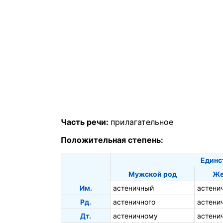
Часть речи:
прилагательное
Положительная степень:
Единс
Мужской род
Же
Им.
астеничный
астени
Рд.
астеничного
астени
Дт.
астеничному
астени