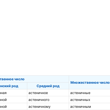
твенное число
Множественное число
нский род
Средний род
чная
астеничное
астеничные
чной
астеничного
астеничных
чной
астеничному
астеничным