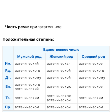
Часть речи:
прилагательное
Положительная степень:
Единственное число
Мужской род
Женский род
Средний род
Им.
астенический
астеническая
астеническое
Рд.
астенического
астенической
астенического
Дт.
астеническому
астенической
астеническому
астенического
Вн.
астеническую
астеническое
астенический
астеническою
Тв.
астеническим
астеническим
астенической
Пр.
астеническом
астенической
астеническом