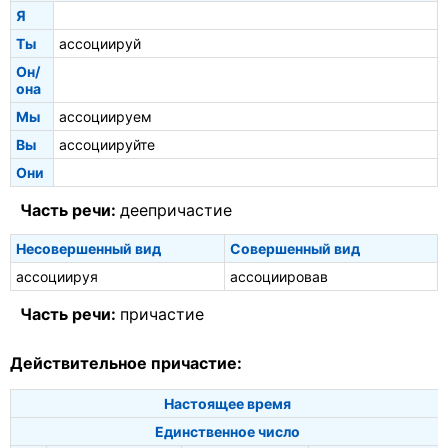
Я
Ты
ассоциируй
Он/
она
Мы
ассоциируем
Вы
ассоциируйте
Они
Часть речи:
деепричастие
Несовершенный вид
Совершенный вид
ассоциируя
ассоциировав
Часть речи:
причастие
Действительное причастие:
Настоящее время
Единственное число