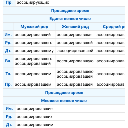
Пр.
ассоциирующих
Прошедшее время
Единственное число
Мужской род
Женский род
Средний ро
Им.
ассоциировавший
ассоциировавшая
ассоциировавш
Рд.
ассоциировавшего
ассоциировавшей
ассоциировавш
Дт.
ассоциировавшему
ассоциировавшей
ассоциировав
ассоциировавшего
Вн.
ассоциировавшую
ассоциировавш
ассоциировавший
ассоциировавшею
Тв.
ассоциировавшим
ассоциировав
ассоциировавшей
Пр.
ассоциировавшем
ассоциировавшей
ассоциировав
Прошедшее время
Множественное число
Им.
ассоциировавшие
Рд.
ассоциировавших
Дт.
ассоциировавшим