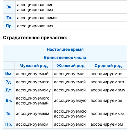
ассоциировавшие
Вн.
ассоциировавших
Тв.
ассоциировавшими
Пр.
ассоциировавших
Страдательное причастие:
Настоящее время
Единственное число
Мужской род
Женский род
Средний род
Им.
ассоциируемый
ассоциируемая
ассоциируемое
Рд.
ассоциируемого
ассоциируемой
ассоциируемого
Дт.
ассоциируемому
ассоциируемой
ассоциируемому
ассоциируемого
Вн.
ассоциируемую
ассоциируемое
ассоциируемый
ассоциируемою
Тв.
ассоциируемым
ассоциируемым
ассоциируемой
Пр.
ассоциируемом
ассоциируемой
ассоциируемом