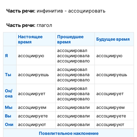
Часть речи:
инфинитив -
ассоциировать
Часть речи:
глагол
Настоящее
Прошедшее
Будущее время
время
время
ассоциировал
Я
ассоциирую
ассоциировала
ассоциирую
ассоциировало
ассоциировал
Ты
ассоциируешь
ассоциировала
ассоциируешь
ассоциировало
ассоциировал
Он/
ассоциирует
ассоциировала
ассоциирует
она
ассоциировало
Мы
ассоциируем
ассоциировали
ассоциируем
Вы
ассоциируете
ассоциировали
ассоциируете
Они
ассоциируют
ассоциировали
ассоциируют
Повелительное наклонение