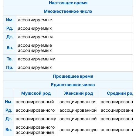
Настоящее время
Множественное число
Им.
ассоциируемые
Рд.
ассоциируемых
Дт.
ассоциируемым
ассоциируемые
Вн.
ассоциируемых
Тв.
ассоциируемыми
Пр.
ассоциируемых
Прошедшее время
Единственное число
Мужской род
Женский род
Средний род
Им.
ассоциированный
ассоциированная
ассоциированно
Рд.
ассоциированного
ассоциированной
ассоциированно
Дт.
ассоциированному
ассоциированной
ассоциированн
ассоциированного
Вн.
ассоциированную
ассоциированно
ассоциированный