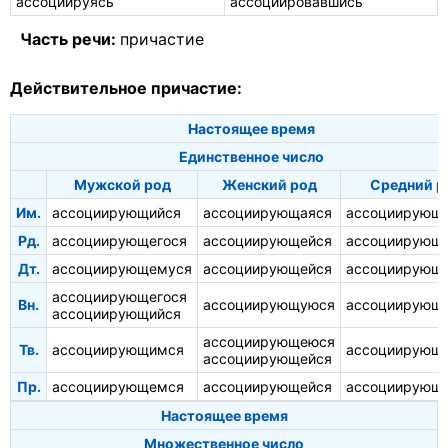
ассоциируясь
ассоциировавшись
Часть речи:
причастие
Действительное причастие:
Настоящее время
Единственное число
Мужской род
Женский род
Средний р
Им.
ассоциирующийся
ассоциирующаяся
ассоциирующ
Рд.
ассоциирующегося
ассоциирующейся
ассоциирующе
Дт.
ассоциирующемуся
ассоциирующейся
ассоциирующ
ассоциирующегося
Вн.
ассоциирующуюся
ассоциирующ
ассоциирующийся
ассоциирующеюся
Тв.
ассоциирующимся
ассоциирующ
ассоциирующейся
Пр.
ассоциирующемся
ассоциирующейся
ассоциирующ
Настоящее время
Множественное число