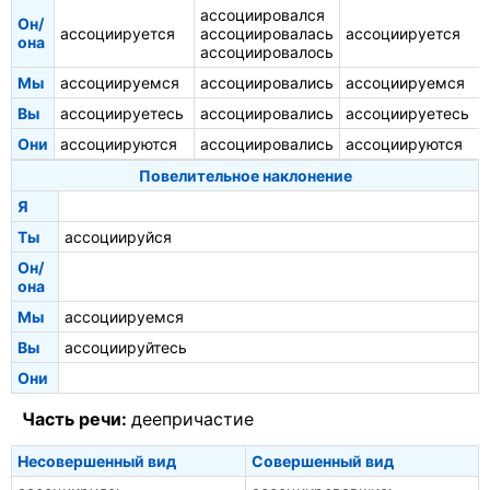
ассоциировался
Он/
ассоциируется
ассоциировалась
ассоциируется
она
ассоциировалось
Мы
ассоциируемся
ассоциировались
ассоциируемся
Вы
ассоциируетесь
ассоциировались
ассоциируетесь
Они
ассоциируются
ассоциировались
ассоциируются
Повелительное наклонение
Я
Ты
ассоциируйся
Он/
она
Мы
ассоциируемся
Вы
ассоциируйтесь
Они
Часть речи:
деепричастие
Несовершенный вид
Совершенный вид