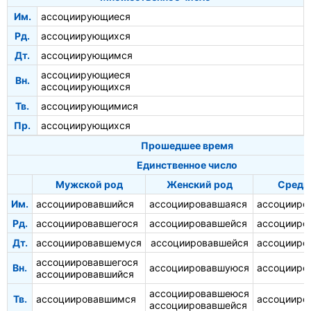
Им.
ассоциирующиеся
Рд.
ассоциирующихся
Дт.
ассоциирующимся
ассоциирующиеся
Вн.
ассоциирующихся
Тв.
ассоциирующимися
Пр.
ассоциирующихся
Прошедшее время
Единственное число
Мужской род
Женский род
Средн
Им.
ассоциировавшийся
ассоциировавшаяся
ассоцииро
Рд.
ассоциировавшегося
ассоциировавшейся
ассоцииро
Дт.
ассоциировавшемуся
ассоциировавшейся
ассоцииро
ассоциировавшегося
Вн.
ассоциировавшуюся
ассоцииро
ассоциировавшийся
ассоциировавшеюся
Тв.
ассоциировавшимся
ассоцииро
ассоциировавшейся