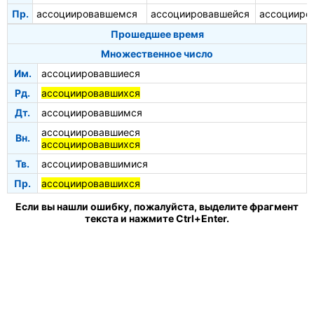
Пр.
ассоциировавшемся
ассоциировавшейся
ассоцииро
Прошедшее время
Множественное число
Им.
ассоциировавшиеся
Рд.
ассоциировавшихся
Дт.
ассоциировавшимся
ассоциировавшиеся
Вн.
ассоциировавшихся
Тв.
ассоциировавшимися
Пр.
ассоциировавшихся
Если вы нашли ошибку, пожалуйста, выделите фрагмент
текста и нажмите Ctrl+Enter.