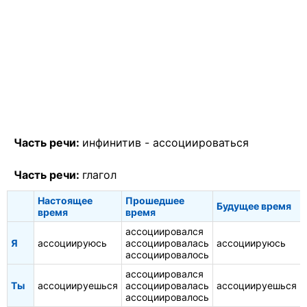
Часть речи:
инфинитив -
ассоциироваться
Часть речи:
глагол
Настоящее
Прошедшее
Будущее время
время
время
ассоциировался
Я
ассоциируюсь
ассоциировалась
ассоциируюсь
ассоциировалось
ассоциировался
Ты
ассоциируешься
ассоциировалась
ассоциируешься
ассоциировалось