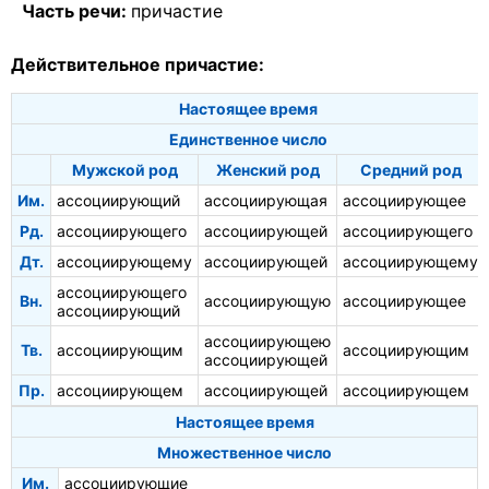
Часть речи:
причастие
Действительное причастие:
Настоящее время
Единственное число
Мужской род
Женский род
Средний род
Им.
ассоциирующий
ассоциирующая
ассоциирующее
Рд.
ассоциирующего
ассоциирующей
ассоциирующего
Дт.
ассоциирующему
ассоциирующей
ассоциирующему
ассоциирующего
Вн.
ассоциирующую
ассоциирующее
ассоциирующий
ассоциирующею
Тв.
ассоциирующим
ассоциирующим
ассоциирующей
Пр.
ассоциирующем
ассоциирующей
ассоциирующем
Настоящее время
Множественное число
Им.
ассоциирующие