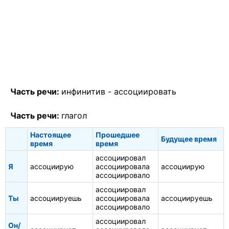
Часть речи:
инфинитив -
ассоциировать
Часть речи:
глагол
Настоящее
Прошедшее
Будущее время
время
время
ассоциировал
Я
ассоциирую
ассоциировала
ассоциирую
ассоциировало
ассоциировал
Ты
ассоциируешь
ассоциировала
ассоциируешь
ассоциировало
ассоциировал
Он/