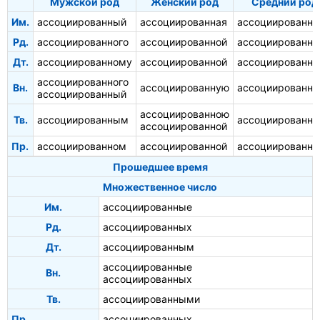
Мужской род
Женский род
Средний род
Им.
ассоциированный
ассоциированная
ассоциированно
Рд.
ассоциированного
ассоциированной
ассоциированно
Дт.
ассоциированному
ассоциированной
ассоциированн
ассоциированного
Вн.
ассоциированную
ассоциированно
ассоциированный
ассоциированною
Тв.
ассоциированным
ассоциированн
ассоциированной
Пр.
ассоциированном
ассоциированной
ассоциированн
Прошедшее время
Множественное число
Им.
ассоциированные
Рд.
ассоциированных
Дт.
ассоциированным
ассоциированные
Вн.
ассоциированных
Тв.
ассоциированными
Пр.
ассоциированных