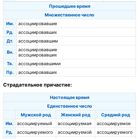
Прошедшее время
Множественное число
Им.
ассоциировавшие
Рд.
ассоциировавших
Дт.
ассоциировавшим
ассоциировавшие
Вн.
ассоциировавших
Тв.
ассоциировавшими
Пр.
ассоциировавших
Страдательное причастие:
Настоящее время
Единственное число
Мужской род
Женский род
Средний род
Им.
ассоциируемый
ассоциируемая
ассоциируемое
Рд.
ассоциируемого
ассоциируемой
ассоциируемого