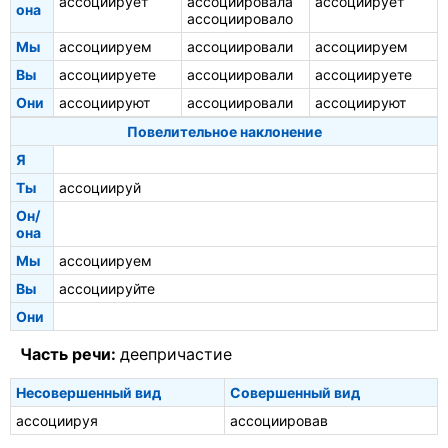
ассоциирует
ассоциировала
ассоциирует
она
ассоциировало
Мы
ассоциируем
ассоциировали
ассоциируем
Вы
ассоциируете
ассоциировали
ассоциируете
Они
ассоциируют
ассоциировали
ассоциируют
Повелительное наклонение
Я
Ты
ассоциируй
Он/
она
Мы
ассоциируем
Вы
ассоциируйте
Они
Часть речи:
деепричастие
Несовершенный вид
Совершенный вид
ассоциируя
ассоциировав