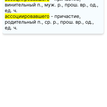
винительный п., муж. p., прош. вр., од.,
ед. ч.
ассоциировавшего
- причастие,
родительный п., ср. p., прош. вр., од.,
ед. ч.