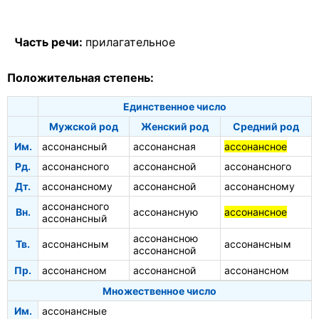
Часть речи:
прилагательное
Положительная степень:
Единственное число
Мужской род
Женский род
Средний род
Им.
ассонансный
ассонансная
ассонансное
Рд.
ассонансного
ассонансной
ассонансного
Дт.
ассонансному
ассонансной
ассонансному
ассонансного
Вн.
ассонансную
ассонансное
ассонансный
ассонансною
Тв.
ассонансным
ассонансным
ассонансной
Пр.
ассонансном
ассонансной
ассонансном
Множественное число
Им.
ассонансные