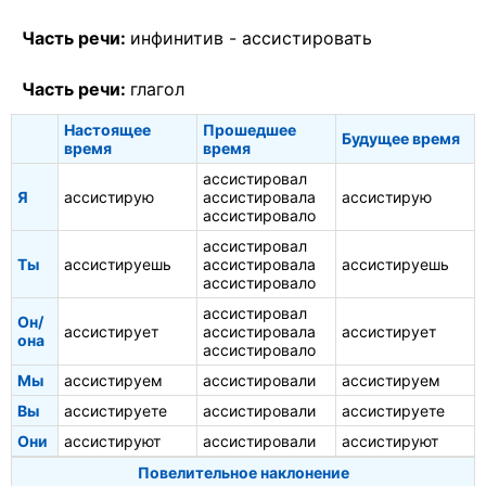
Часть речи:
инфинитив -
ассистировать
Часть речи:
глагол
Настоящее
Прошедшее
Будущее время
время
время
ассистировал
Я
ассистирую
ассистировала
ассистирую
ассистировало
ассистировал
Ты
ассистируешь
ассистировала
ассистируешь
ассистировало
ассистировал
Он/
ассистирует
ассистировала
ассистирует
она
ассистировало
Мы
ассистируем
ассистировали
ассистируем
Вы
ассистируете
ассистировали
ассистируете
Они
ассистируют
ассистировали
ассистируют
Повелительное наклонение