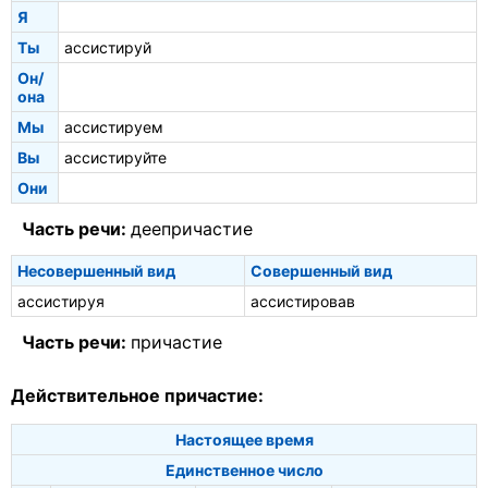
Я
Ты
ассистируй
Он/
она
Мы
ассистируем
Вы
ассистируйте
Они
Часть речи:
деепричастие
Несовершенный вид
Совершенный вид
ассистируя
ассистировав
Часть речи:
причастие
Действительное причастие:
Настоящее время
Единственное число