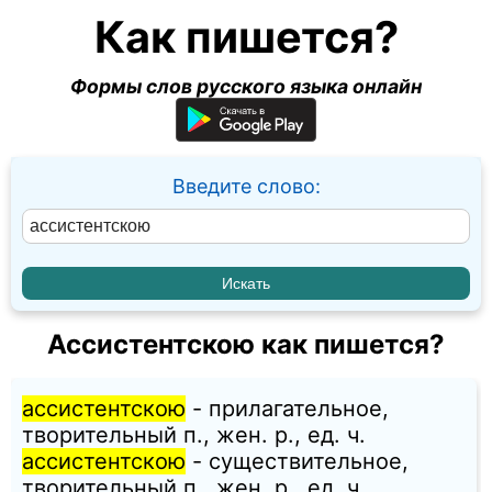
Как пишется?
Формы слов русского языка онлайн
Введите слово:
Ассистентскою как пишется?
ассистентскою
- прилагательное,
творительный п., жен. p., ед. ч.
ассистентскою
- существительное,
творительный п., жен. p., ед. ч.